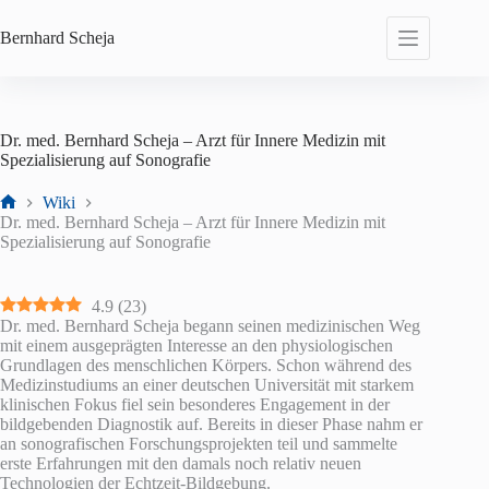
Zum
Inhalt
Bernhard
Scheja
springen
Dr. med. Bernhard Scheja – Arzt für Innere Medizin mit
Spezialisierung auf Sonografie
Wiki
Start
Dr. med. Bernhard Scheja – Arzt für Innere Medizin mit
Spezialisierung auf Sonografie
4.9
(
23
)
Dr. med. Bernhard Scheja begann seinen medizinischen Weg
mit einem ausgeprägten Interesse an den physiologischen
Grundlagen des menschlichen Körpers. Schon während des
Medizinstudiums an einer deutschen Universität mit starkem
klinischen Fokus fiel sein besonderes Engagement in der
bildgebenden Diagnostik auf. Bereits in dieser Phase nahm er
an sonografischen Forschungsprojekten teil und sammelte
erste Erfahrungen mit den damals noch relativ neuen
Technologien der Echtzeit-Bildgebung.